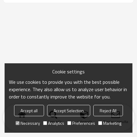
Cookie settings
We use cookies to provide you with the best possible
experience. They also allow us to analyze user behavior in
order to constantly improve the website for you.
Accept all
Accept Selection
Reject All
Inicio
búsqueda
categoría
Enviar consulta
Necessary
Analytics
Preferences
Marketing