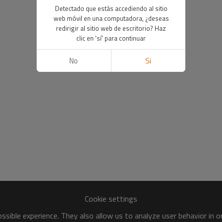
Detectado que estás accediendo al sitio
web móvil en una computadora, ¿deseas
redirigir al sitio web de escritorio? Haz
clic en 'sí' para continuar
No
Si
Cookie settings
sible experience. They also allow us to analyze user behavior in 