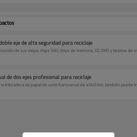
pactos
oble eje de alta seguridad para reciclaje
rucción de sus viejos chips SSD, chips de memoria, CD, DVD y tarjetas de cr
al de dos ejes profesional para reciclaje
na trituradora de papel de corte transversal de 4X40 mm, también puede tr