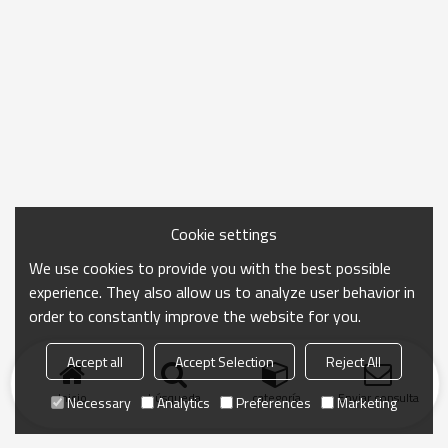
Cookie settings
We use cookies to provide you with the best possible
experience. They also allow us to analyze user behavior in
order to constantly improve the website for you.
Accept all
Accept Selection
Reject All
Inicio
búsqueda
categoría
Enviar consulta
Necessary
Analytics
Preferences
Marketing