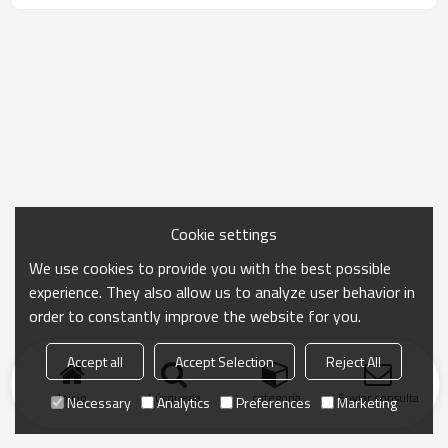
Cookie settings
We use cookies to provide you with the best possible
experience. They also allow us to analyze user behavior in
order to constantly improve the website for you.
Accept all
Accept Selection
Reject All
Inicio
búsqueda
categoría
Enviar consulta
Necessary
Analytics
Preferences
Marketing