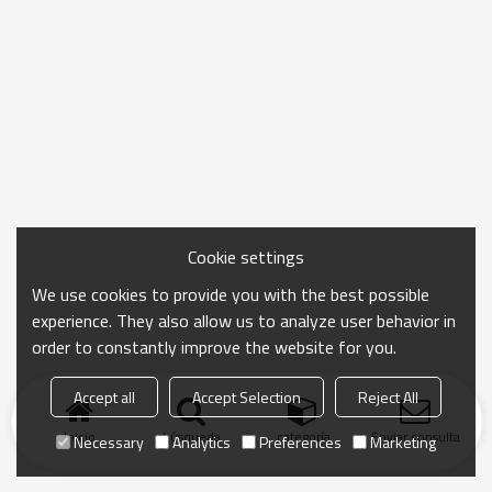
Cookie settings
We use cookies to provide you with the best possible
experience. They also allow us to analyze user behavior in
order to constantly improve the website for you.
Accept all
Accept Selection
Reject All
Inicio
búsqueda
categoría
Enviar consulta
Necessary
Analytics
Preferences
Marketing