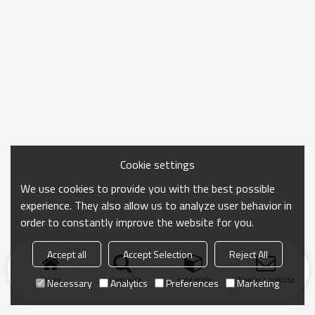
Cookie settings
We use cookies to provide you with the best possible
experience. They also allow us to analyze user behavior in
order to constantly improve the website for you.
Accept all
Accept Selection
Reject All
Inicio
búsqueda
categoría
Enviar consulta
Necessary
Analytics
Preferences
Marketing