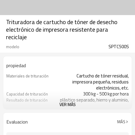
Trituradora de cartucho de tóner de desecho
electrónico de impresora resistente para
reciclaje
SPTC500S
modelo
propiedad
Cartucho de tóner residual,
Materiales de trituración
impresora pequeña, residuos
electrónicos, etc.
300 kg - 500 kg por hora
Capacidad de trituración
plástico separado, hierro y aluminio,
Resultado de trituración
VER MÁS
polvo de tóner
Polvo y polvo de tóner recogido
Colector de polvo
Hierro <20*80 mm, aluminio <20*80
Trituración Tamaño de
Evaluacion
MÁS
mm, plástico <20*80 mm
partícula
92.44KW/ 380V /50HZ
Motor