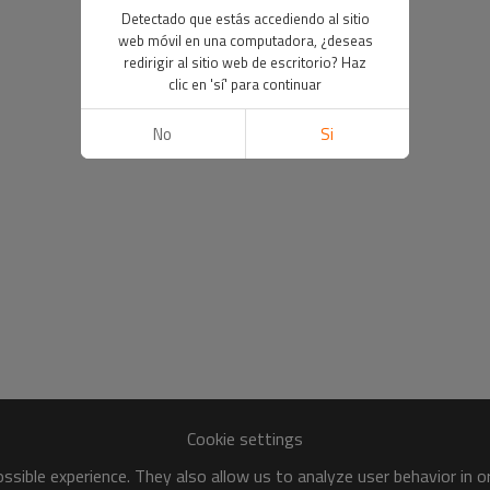
Detectado que estás accediendo al sitio
web móvil en una computadora, ¿deseas
redirigir al sitio web de escritorio? Haz
clic en 'sí' para continuar
No
Si
Cookie settings
sible experience. They also allow us to analyze user behavior in 